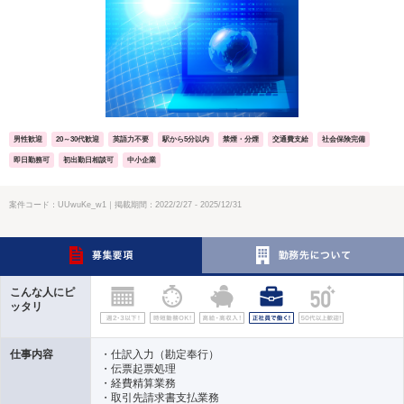
男性歓迎
20～30代歓迎
英語力不要
駅から5分以内
禁煙・分煙
交通費支給
社会保険完備
即日勤務可
初出勤日相談可
中小企業
案件コード：UUwuKe_w1｜掲載期間：2022/2/27 - 2025/12/31
こんな人にピ
ッタリ
仕事内容
・仕訳入力（勘定奉行）
・伝票起票処理
・経費精算業務
・取引先請求書支払業務