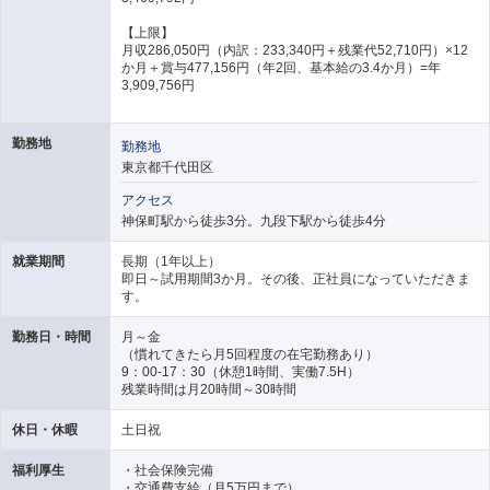
【上限】
月収286,050円（内訳：233,340円＋残業代52,710円）×12
か月＋賞与477,156円（年2回、基本給の3.4か月）=年
3,909,756円
勤務地
勤務地
東京都千代田区
アクセス
神保町駅から徒歩3分。九段下駅から徒歩4分
就業期間
長期（1年以上）
即日～試用期間3か月。その後、正社員になっていただきま
す。
勤務日・時間
月～金
（慣れてきたら月5回程度の在宅勤務あり）
9：00-17：30（休憩1時間、実働7.5H）
残業時間は月20時間～30時間
休日・休暇
土日祝
福利厚生
・社会保険完備
・交通費支給（月5万円まで）