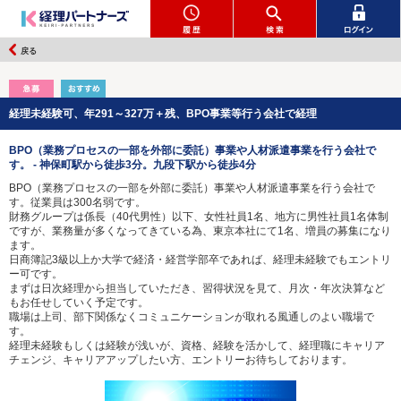
戻る
経理未経験可、年291～327万＋残、BPO事業等行う会社で経理
BPO（業務プロセスの一部を外部に委託）事業や人材派遣事業を行う会社で
す。 - 神保町駅から徒歩3分。九段下駅から徒歩4分
BPO（業務プロセスの一部を外部に委託）事業や人材派遣事業を行う会社で
す。従業員は300名弱です。
財務グループは係長（40代男性）以下、女性社員1名、地方に男性社員1名体制
ですが、業務量が多くなってきている為、東京本社にて1名、増員の募集になり
ます。
日商簿記3級以上か大学で経済・経営学部卒であれば、経理未経験でもエントリ
ー可です。
まずは日次経理から担当していただき、習得状況を見て、月次・年次決算など
もお任せしていく予定です。
職場は上司、部下関係なくコミュニケーションが取れる風通しのよい職場で
す。
経理未経験もしくは経験が浅いが、資格、経験を活かして、経理職にキャリア
チェンジ、キャリアアップしたい方、エントリーお待ちしております。