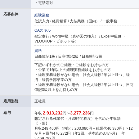
・電話応対
応募条件
経験業務
仕訳入力 / 経費精算 / 支払業務（国内） / 一般事務
OAスキル
勘定奉行 / Word中級（表や図の挿入） / Excel中級(IF・
VLOOKUP・ピボット等）
資格
日商簿記1級 / 日商簿記2級 / 日商簿記3級
下記いずれかのご経歴・ご経験をお持ちの方
・企業で1年以上の経理実務経験をお持ちの方
・経理実務経験がない場合、社会人経験2年以上且つ、経
済・経営学部卒業の方
・経理実務経験がない場合、社会人経験2年以上且つ、日商
簿記3級以上をお持ちの方
雇用形態
正社員
給与
2,913,232
3,277,236
年収
円〜
円
想定される残業代（月30時間程度）を含めた年収額
【下限】
月収249,460円（内訳：203,080円＋残業代46,380円）×12
か月＋賞与476,272円（年2回、基本給の3.4か月）=年
3,469,792円