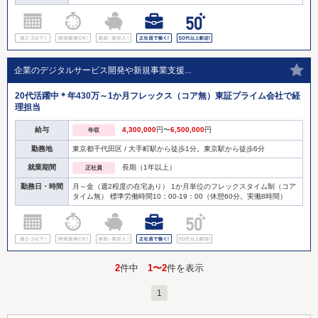
企業のデジタルサービス開発や新規事業支援...
20代活躍中＊年430万～1か月フレックス（コア無）東証プライム会社で経
理担当
給与
4,300,000
円〜
6,500,000
円
年収
勤務地
東京都千代田区 / 大手町駅から徒歩1分。東京駅から徒歩6分
就業期間
長期（1年以上）
正社員
勤務日・時間
月～金（週2程度の在宅あり） 1か月単位のフレックスタイム制（コア
タイム無） 標準労働時間10：00-19：00（休憩60分。実働8時間）
2
件中
1〜2
件を表示
1