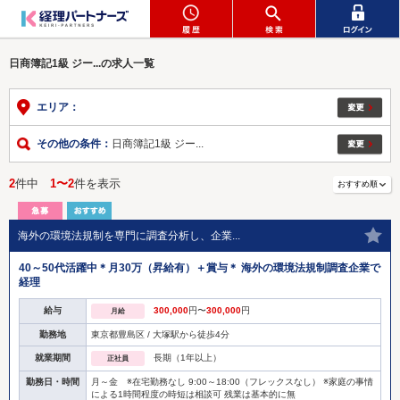
日商簿記1級 ジー...の求人一覧
エリア：
その他の条件：
日商簿記1級 ジー...
2
件中
1〜2
件を表示
海外の環境法規制を専門に調査分析し、企業...
40～50代活躍中＊月30万（昇給有）＋賞与＊ 海外の環境法規制調査企業で
経理
給与
300,000
円〜
300,000
円
月給
勤務地
東京都豊島区 / 大塚駅から徒歩4分
就業期間
長期（1年以上）
正社員
勤務日・時間
月～金 ※在宅勤務なし 9:00～18:00（フレックスなし） ※家庭の事情
による1時間程度の時短は相談可 残業は基本的に無