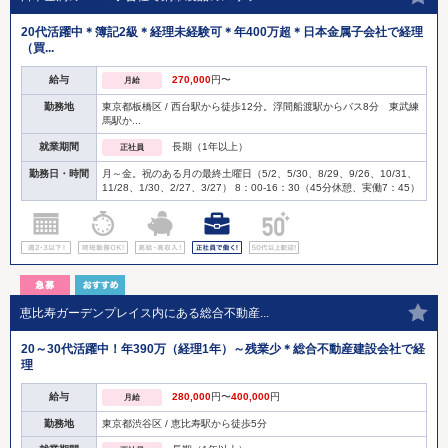
20代活躍中＊簿記2級＊経理未経験可＊年400万超＊日本金属子会社で経理
（買...
給与
270,000
円〜
月給
勤務地
東京都板橋区 / 西台駅から徒歩12分。浮間船渡駅からバス8分 東武練
馬駅か...
就業期間
長期（1年以上）
正社員
勤務日・時間
月～金。祝のある月の最終土曜日（5/2、5/30、8/29、9/26、10/31、
11/28、1/30、2/27、3/27） 8：00-16：30（45分休憩、実働7：45）
恵比寿ガーデンプレイス内にある総合不動産...
20～30代活躍中！年390万（経理1年）～残業少＊総合不動産建設会社で経
理
給与
280,000
円〜
400,000
円
月給
勤務地
東京都渋谷区 / 恵比寿駅から徒歩5分