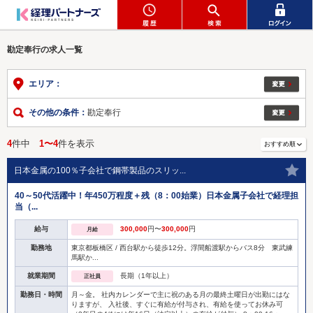
勘定奉行の求人一覧
エリア：
その他の条件：
勘定奉行
4
件中
1〜4
件を表示
日本金属の100％子会社で鋼帯製品のスリッ...
40～50代活躍中！年450万程度＋残（8：00始業）日本金属子会社で経理担
当（...
給与
300,000
円〜
300,000
円
月給
勤務地
東京都板橋区 / 西台駅から徒歩12分。浮間船渡駅からバス8分 東武練
馬駅か...
就業期間
長期（1年以上）
正社員
勤務日・時間
月～金。 社内カレンダーで主に祝のある月の最終土曜日が出勤にはな
りますが、 入社後、すぐに有給が付与され、有給を使ってお休み可