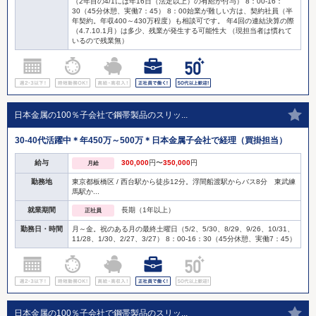
（2年目の4/1には年16日（法定以上）の有給が付与） 8：00-16：
30（45分休憩、実働7：45） 8：00始業が難しい方は、契約社員（半
年契約。年収400～430万程度）も相談可です。 年4回の連結決算の際
（4.7.10.1月）は多少、残業が発生する可能性大 （現担当者は慣れて
いるので残業無）
日本金属の100％子会社で鋼帯製品のスリッ...
30-40代活躍中＊年450万～500万＊日本金属子会社で経理（買掛担当）
給与
300,000
円〜
350,000
円
月給
勤務地
東京都板橋区 / 西台駅から徒歩12分。浮間船渡駅からバス8分 東武練
馬駅か...
就業期間
長期（1年以上）
正社員
勤務日・時間
月～金。祝のある月の最終土曜日（5/2、5/30、8/29、9/26、10/31、
11/28、1/30、2/27、3/27） 8：00-16：30（45分休憩、実働7：45）
日本金属の100％子会社で鋼帯製品のスリッ...