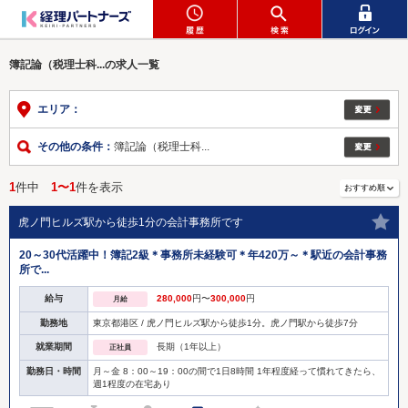
簿記論（税理士科...の求人一覧
エリア：
その他の条件：
簿記論（税理士科...
1
件中
1〜1
件を表示
虎ノ門ヒルズ駅から徒歩1分の会計事務所です
20～30代活躍中！簿記2級＊事務所未経験可＊年420万～＊駅近の会計事務
所で...
給与
280,000
円〜
300,000
円
月給
勤務地
東京都港区 / 虎ノ門ヒルズ駅から徒歩1分。虎ノ門駅から徒歩7分
就業期間
長期（1年以上）
正社員
勤務日・時間
月～金 8：00～19：00の間で1日8時間 1年程度経って慣れてきたら、
週1程度の在宅あり