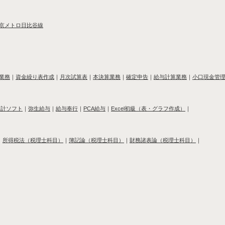
京メトロ日比谷線
業務
｜
資金繰り表作成
｜
月次試算表
｜
本決算業務
｜
確定申告
｜
給与計算業務
｜
小口現金管
会計ソフト
｜
弥生給与
｜
給与奉行
｜
PCA給与
｜
Excel初級（表・グラフ作成）
｜
｜
所得税法（税理士科目）
｜
簿記論（税理士科目）
｜
財務諸表論（税理士科目）
｜