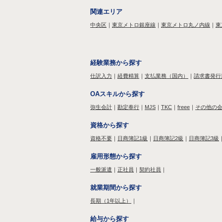
関連エリア
中央区
｜
東京メトロ銀座線
｜
東京メトロ丸ノ内線
｜
東
経験業務から探す
仕訳入力
｜
経費精算
｜
支払業務（国内）
｜
請求書発行
OAスキルから探す
弥生会計
｜
勘定奉行
｜
MJS
｜
TKC
｜
freee
｜
その他の
資格から探す
資格不要
｜
日商簿記1級
｜
日商簿記2級
｜
日商簿記3級
雇用形態から探す
一般派遣
｜
正社員
｜
契約社員
｜
就業期間から探す
長期（1年以上）
｜
給与から探す