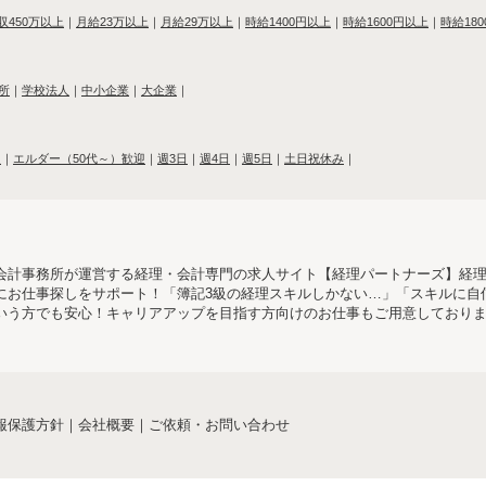
収450万以上
｜
月給23万以上
｜
月給29万以上
｜
時給1400円以上
｜
時給1600円以上
｜
時給18
所
｜
学校法人
｜
中小企業
｜
大企業
｜
迎
｜
エルダー（50代～）歓迎
｜
週3日
｜
週4日
｜
週5日
｜
土日祝休み
｜
会計事務所が運営する経理・会計専門の求人サイト【経理パートナーズ】経
にお仕事探しをサポート！「簿記3級の経理スキルしかない…」「スキルに自
いう方でも安心！キャリアアップを目指す方向けのお仕事もご用意しており
報保護方針
｜
会社概要
｜
ご依頼・お問い合わせ