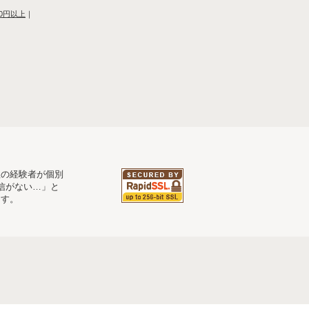
00円以上
｜
理の経験者が個別
信がない…」と
ます。