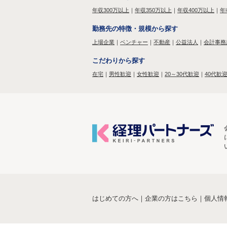
年収300万以上
｜
年収350万以上
｜
年収400万以上
｜
年
勤務先の特徴・規模から探す
上場企業
｜
ベンチャー
｜
不動産
｜
公益法人
｜
会計事務
こだわりから探す
在宅
｜
男性歓迎
｜
女性歓迎
｜
20～30代歓迎
｜
40代歓
はじめての方へ
｜
企業の方はこちら
｜
個人情