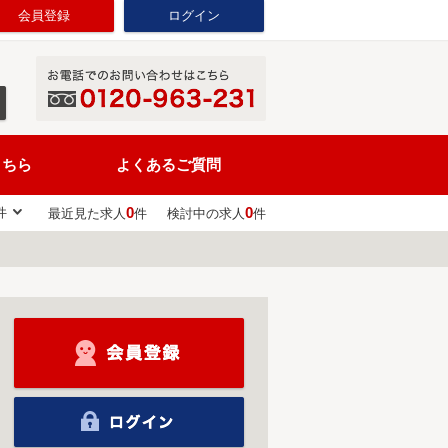
会員登録
ログイン
こちら
よくあるご質問
0
0
件
最近見た求人
件
検討中の求人
件